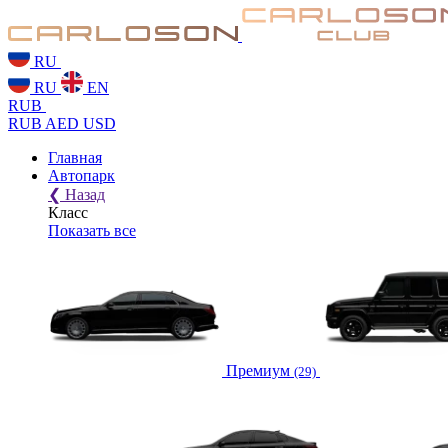
RU
RU
EN
RUB
RUB
AED
USD
Главная
Автопарк
❮
Назад
Класс
Показать все
Премиум
(29)