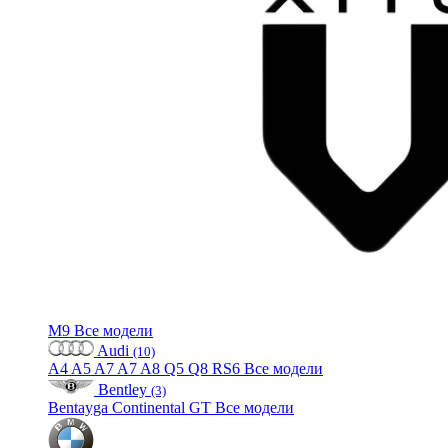
M9
Все модели
Audi
(10)
A4
A5
A7
A7
A8
Q5
Q8
RS6
Все модели
Bentley
(3)
Bentayga
Continental GT
Все модели