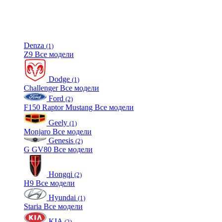
Denza
(1)
Z9
Все модели
Dodge
(1)
Challenger
Все модели
Ford
(2)
F150 Raptor
Mustang
Все модели
Geely
(1)
Monjaro
Все модели
Genesis
(2)
G
GV80
Все модели
Hongqi
(2)
H9
Все модели
Hyundai
(1)
Staria
Все модели
KIA
(2)