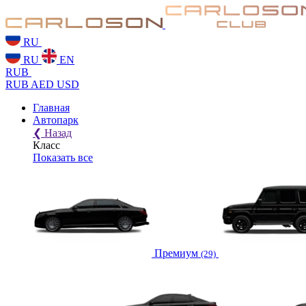
RU
RU
EN
RUB
RUB
AED
USD
Главная
Автопарк
❮
Назад
Класс
Показать все
Премиум
(29)