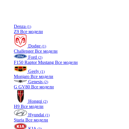
Denza
(1)
Z9
Все модели
Dodge
(1)
Challenger
Все модели
Ford
(2)
F150 Raptor
Mustang
Все модели
Geely
(1)
Monjaro
Все модели
Genesis
(2)
G
GV80
Все модели
Hongqi
(2)
H9
Все модели
Hyundai
(1)
Staria
Все модели
KIA
(2)