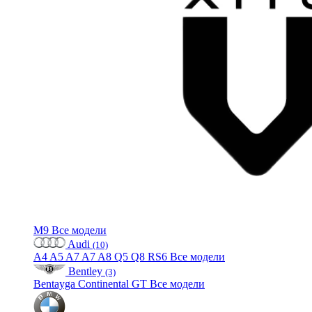
M9
Все модели
Audi
(10)
A4
A5
A7
A7
A8
Q5
Q8
RS6
Все модели
Bentley
(3)
Bentayga
Continental GT
Все модели