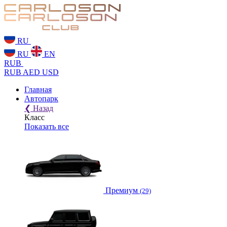
RU
RU
EN
RUB
RUB
AED
USD
Главная
Автопарк
❮
Назад
Класс
Показать все
Премиум
(29)