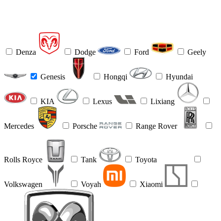
Denza
Dodge
Ford
Geely
Genesis
Hongqi
Hyundai
KIA
Lexus
Lixiang
Mercedes
Porsche
Range Rover
Rolls Royce
Tank
Toyota
Volkswagen
Voyah
Xiaomi