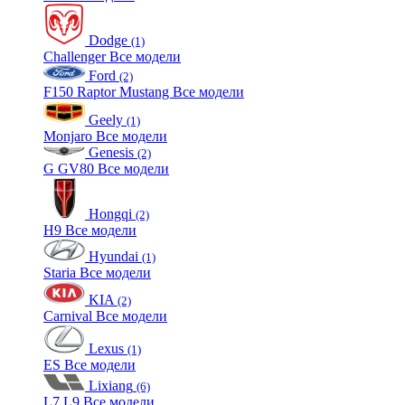
Dodge
(1)
Challenger
Все модели
Ford
(2)
F150 Raptor
Mustang
Все модели
Geely
(1)
Monjaro
Все модели
Genesis
(2)
G
GV80
Все модели
Hongqi
(2)
H9
Все модели
Hyundai
(1)
Staria
Все модели
KIA
(2)
Carnival
Все модели
Lexus
(1)
ES
Все модели
Lixiang
(6)
L7
L9
Все модели