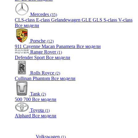
Mercedes
(35)
CLS-class
E-class
Gelandewagen
GLE
GLS
S-class
V-class
Все модели
Porsche
(12)
911
Cayenne
Macan
Panamera
Все модели
Range Rover
(1)
Defender
Sport
Все модели
Rolls Royce
(2)
Cullinan
Phantom
Все модели
Tank
(2)
500
700
Все модели
Toyota
(1)
Alphard
Все модели
Volkswagen
(1)