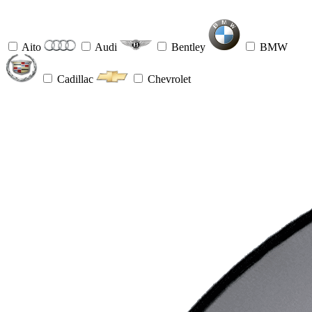
Aito
Audi
Bentley
BMW
Cadillac
Chevrolet