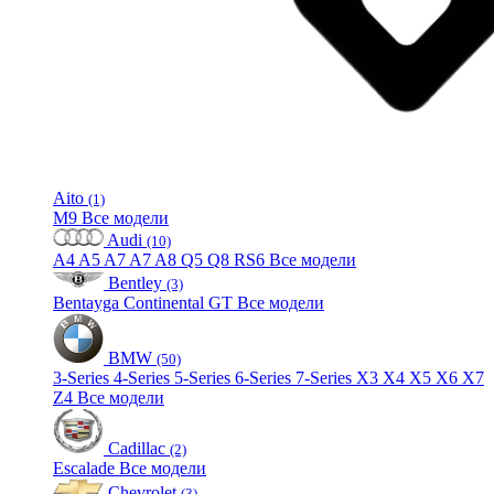
Aito
(1)
M9
Все модели
Audi
(10)
A4
A5
A7
A7
A8
Q5
Q8
RS6
Все модели
Bentley
(3)
Bentayga
Continental GT
Все модели
BMW
(50)
3-Series
4-Series
5-Series
6-Series
7-Series
X3
X4
X5
X6
X7
Z4
Все модели
Cadillac
(2)
Escalade
Все модели
Chevrolet
(3)