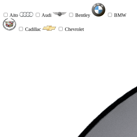
Aito
Audi
Bentley
BMW
Cadillac
Chevrolet