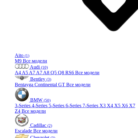
Aito
(1)
M9
Все модели
Audi
(10)
A4
A5
A7
A7
A8
Q5
Q8
RS6
Все модели
Bentley
(3)
Bentayga
Continental GT
Все модели
BMW
(50)
3-Series
4-Series
5-Series
6-Series
7-Series
X3
X4
X5
X6
X7
Z4
Все модели
Cadillac
(2)
Escalade
Все модели
Chevrolet
(3)