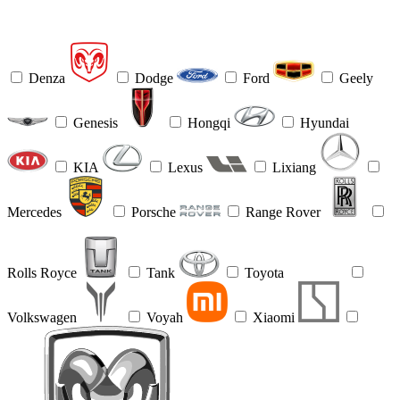
Denza
Dodge
Ford
Geely
Genesis
Hongqi
Hyundai
KIA
Lexus
Lixiang
Mercedes
Porsche
Range Rover
Rolls Royce
Tank
Toyota
Volkswagen
Voyah
Xiaomi