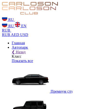
RU
RU
EN
RUB
RUB
AED
USD
Главная
Автопарк
❮
Назад
Класс
Показать все
Премиум
(29)