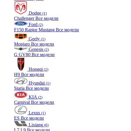
Dodge
(1)
Challenger
Все модели
Ford
(2)
F150 Raptor
Mustang
Все модели
Geely
(1)
Monjaro
Все модели
Genesis
(2)
G
GV80
Все модели
Hongqi
(2)
H9
Все модели
Hyundai
(1)
Staria
Все модели
KIA
(2)
Carnival
Все модели
Lexus
(1)
ES
Все модели
Lixiang
(6)
L7
L9
Все модели