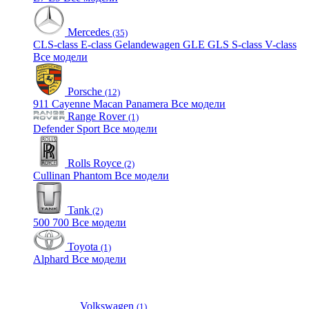
Mercedes
(35)
CLS-class
E-class
Gelandewagen
GLE
GLS
S-class
V-class
Все модели
Porsche
(12)
911
Cayenne
Macan
Panamera
Все модели
Range Rover
(1)
Defender
Sport
Все модели
Rolls Royce
(2)
Cullinan
Phantom
Все модели
Tank
(2)
500
700
Все модели
Toyota
(1)
Alphard
Все модели
Volkswagen
(1)