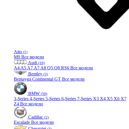
Aito
(1)
M9
Все модели
Audi
(10)
A4
A5
A7
A7
A8
Q5
Q8
RS6
Все модели
Bentley
(3)
Bentayga
Continental GT
Все модели
BMW
(50)
3-Series
4-Series
5-Series
6-Series
7-Series
X3
X4
X5
X6
X7
Z4
Все модели
Cadillac
(2)
Escalade
Все модели
Chevrolet
(3)