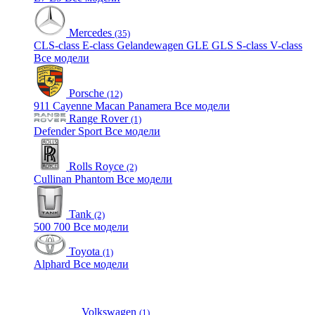
Mercedes
(35)
CLS-class
E-class
Gelandewagen
GLE
GLS
S-class
V-class
Все модели
Porsche
(12)
911
Cayenne
Macan
Panamera
Все модели
Range Rover
(1)
Defender
Sport
Все модели
Rolls Royce
(2)
Cullinan
Phantom
Все модели
Tank
(2)
500
700
Все модели
Toyota
(1)
Alphard
Все модели
Volkswagen
(1)