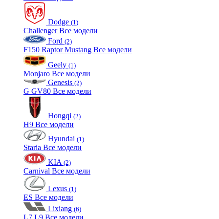
Dodge
(1)
Challenger
Все модели
Ford
(2)
F150 Raptor
Mustang
Все модели
Geely
(1)
Monjaro
Все модели
Genesis
(2)
G
GV80
Все модели
Hongqi
(2)
H9
Все модели
Hyundai
(1)
Staria
Все модели
KIA
(2)
Carnival
Все модели
Lexus
(1)
ES
Все модели
Lixiang
(6)
L7
L9
Все модели