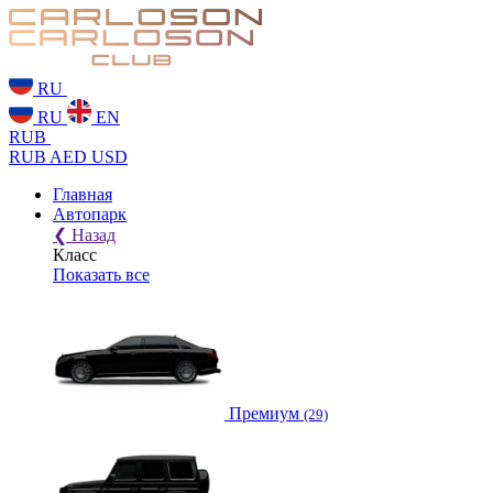
RU
RU
EN
RUB
RUB
AED
USD
Главная
Автопарк
❮
Назад
Класс
Показать все
Премиум
(29)