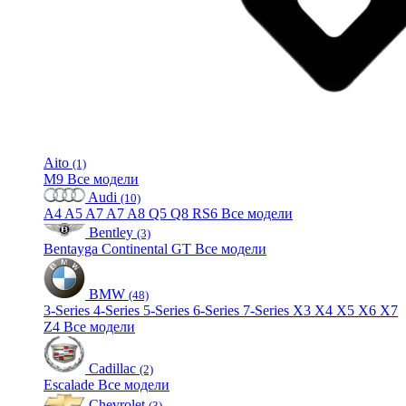
Aito
(1)
M9
Все модели
Audi
(10)
A4
A5
A7
A7
A8
Q5
Q8
RS6
Все модели
Bentley
(3)
Bentayga
Continental GT
Все модели
BMW
(48)
3-Series
4-Series
5-Series
6-Series
7-Series
X3
X4
X5
X6
X7
Z4
Все модели
Cadillac
(2)
Escalade
Все модели
Chevrolet
(3)