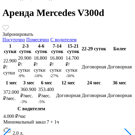
Аренда Mercedes V300d
Забронировать
Посуточно
Помесячно
С водителем
1
2-3
4-6
7-14
15-21
22-29 суток
Более
сутки
суток
суток
суток
суток
20.900
18.800
16.800
14.700
22.900
₽/
₽/
₽/
₽/
Договорная
Договорная
₽/
сутки
сутки
сутки
сутки
сутки
-9%
-18%
-27%
-36%
1 мес
3 мес
6 мес
12 мес
24 мес
36 мес
360.900
353.400
372.000
Договорная
Договорная
Договорная
₽/мес.
₽/мес.
₽/мес.
-3%
-5%
С водителем
4.000 ₽/час
Минимальный заказ 7 + 1ч
2.0 л.