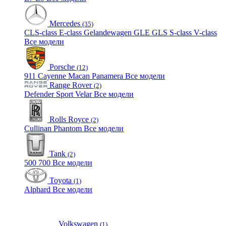
Mercedes
(35)
CLS-class
E-class
Gelandewagen
GLE
GLS
S-class
V-class
Все модели
Porsche
(12)
911
Cayenne
Macan
Panamera
Все модели
Range Rover
(2)
Defender
Sport
Velar
Все модели
Rolls Royce
(2)
Cullinan
Phantom
Все модели
Tank
(2)
500
700
Все модели
Toyota
(1)
Alphard
Все модели
Volkswagen
(1)