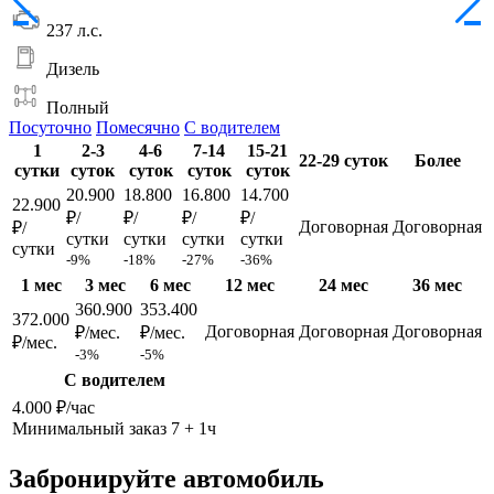
237 л.с.
Дизель
Полный
Посуточно
Помесячно
С водителем
1
2-3
4-6
7-14
15-21
22-29 суток
Более
сутки
суток
суток
суток
суток
20.900
18.800
16.800
14.700
22.900
₽/
₽/
₽/
₽/
Договорная
Договорная
₽/
сутки
сутки
сутки
сутки
сутки
-9%
-18%
-27%
-36%
1 мес
3 мес
6 мес
12 мес
24 мес
36 мес
360.900
353.400
372.000
Договорная
Договорная
Договорная
₽/мес.
₽/мес.
₽/мес.
-3%
-5%
С водителем
4.000 ₽/час
Минимальный заказ 7 + 1ч
Забронируйте автомобиль