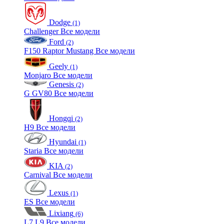
Dodge
(1)
Challenger
Все модели
Ford
(2)
F150 Raptor
Mustang
Все модели
Geely
(1)
Monjaro
Все модели
Genesis
(2)
G
GV80
Все модели
Hongqi
(2)
H9
Все модели
Hyundai
(1)
Staria
Все модели
KIA
(2)
Carnival
Все модели
Lexus
(1)
ES
Все модели
Lixiang
(6)
L7
L9
Все модели