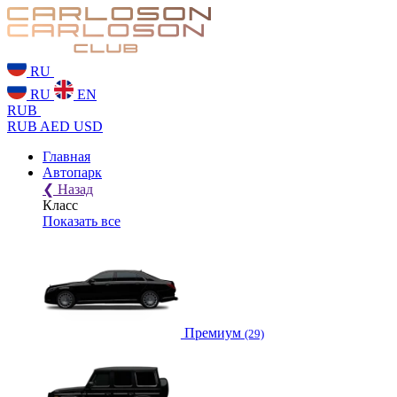
RU
RU
EN
RUB
RUB
AED
USD
Главная
Автопарк
❮
Назад
Класс
Показать все
Премиум
(29)