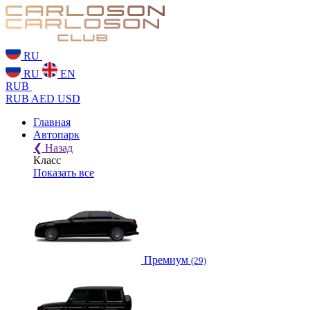
RU
RU
EN
RUB
RUB
AED
USD
Главная
Автопарк
❮
Назад
Класс
Показать все
Премиум
(29)