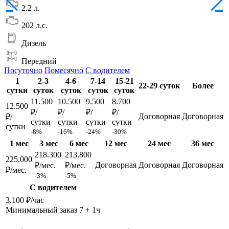
2.2 л.
202 л.с.
Дизель
Передний
Посуточно
Помесячно
С водителем
1
2-3
4-6
7-14
15-21
22-29 суток
Более
сутки
суток
суток
суток
суток
11.500
10.500
9.500
8.700
12.500
₽/
₽/
₽/
₽/
Договорная
Договорная
₽/
сутки
сутки
сутки
сутки
сутки
-8%
-16%
-24%
-30%
1 мес
3 мес
6 мес
12 мес
24 мес
36 мес
218.300
213.800
225.000
Договорная
Договорная
Договорная
₽/мес.
₽/мес.
₽/мес.
-3%
-5%
С водителем
3.100 ₽/час
Минимальный заказ 7 + 1ч