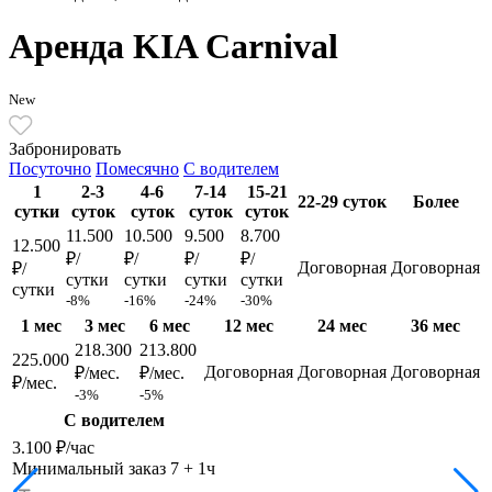
Аренда KIA Carnival
New
Забронировать
Посуточно
Помесячно
С водителем
1
2-3
4-6
7-14
15-21
22-29 суток
Более
сутки
суток
суток
суток
суток
11.500
10.500
9.500
8.700
12.500
₽/
₽/
₽/
₽/
Договорная
Договорная
₽/
сутки
сутки
сутки
сутки
сутки
-8%
-16%
-24%
-30%
1 мес
3 мес
6 мес
12 мес
24 мес
36 мес
218.300
213.800
225.000
Договорная
Договорная
Договорная
₽/мес.
₽/мес.
₽/мес.
-3%
-5%
С водителем
3.100 ₽/час
Минимальный заказ 7 + 1ч