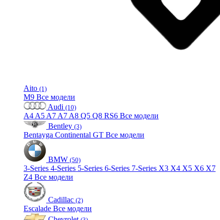
Aito
(1)
M9
Все модели
Audi
(10)
A4
A5
A7
A7
A8
Q5
Q8
RS6
Все модели
Bentley
(3)
Bentayga
Continental GT
Все модели
BMW
(50)
3-Series
4-Series
5-Series
6-Series
7-Series
X3
X4
X5
X6
X7
Z4
Все модели
Cadillac
(2)
Escalade
Все модели
Chevrolet
(3)