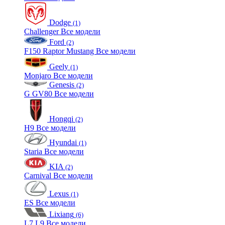
Dodge
(1)
Challenger
Все модели
Ford
(2)
F150 Raptor
Mustang
Все модели
Geely
(1)
Monjaro
Все модели
Genesis
(2)
G
GV80
Все модели
Hongqi
(2)
H9
Все модели
Hyundai
(1)
Staria
Все модели
KIA
(2)
Carnival
Все модели
Lexus
(1)
ES
Все модели
Lixiang
(6)
L7
L9
Все модели