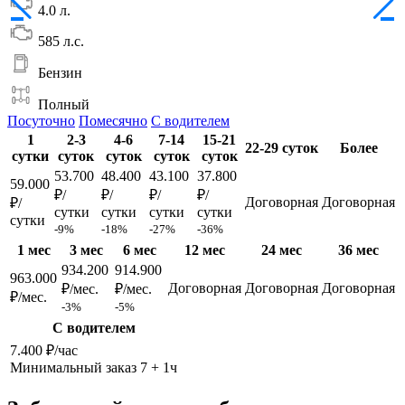
4.0 л.
585 л.с.
Бензин
Полный
Посуточно
Помесячно
С водителем
1
2-3
4-6
7-14
15-21
22-29 суток
Более
сутки
суток
суток
суток
суток
53.700
48.400
43.100
37.800
59.000
₽/
₽/
₽/
₽/
Договорная
Договорная
₽/
сутки
сутки
сутки
сутки
сутки
-9%
-18%
-27%
-36%
1 мес
3 мес
6 мес
12 мес
24 мес
36 мес
934.200
914.900
963.000
Договорная
Договорная
Договорная
₽/мес.
₽/мес.
₽/мес.
-3%
-5%
С водителем
7.400 ₽/час
Минимальный заказ 7 + 1ч