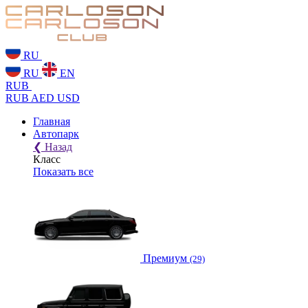
RU
RU
EN
RUB
RUB
AED
USD
Главная
Автопарк
❮
Назад
Класс
Показать все
Премиум
(29)