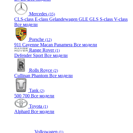
Mercedes
(35)
CLS-class
E-class
Gelandewagen
GLE
GLS
S-class
V-class
Все модели
Porsche
(12)
911
Cayenne
Macan
Panamera
Все модели
Range Rover
(1)
Defender
Sport
Все модели
Rolls Royce
(2)
Cullinan
Phantom
Все модели
Tank
(2)
500
700
Все модели
Toyota
(1)
Alphard
Все модели
Volkswagen
(1)