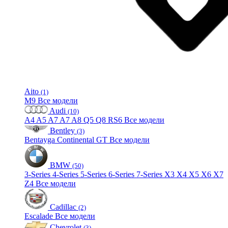
Aito
(1)
M9
Все модели
Audi
(10)
A4
A5
A7
A7
A8
Q5
Q8
RS6
Все модели
Bentley
(3)
Bentayga
Continental GT
Все модели
BMW
(50)
3-Series
4-Series
5-Series
6-Series
7-Series
X3
X4
X5
X6
X7
Z4
Все модели
Cadillac
(2)
Escalade
Все модели
Chevrolet
(3)