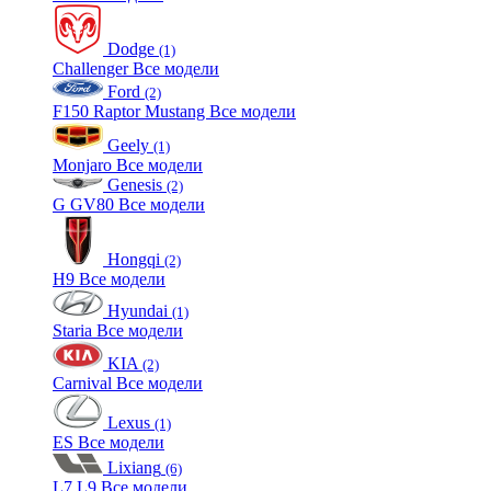
Dodge
(1)
Challenger
Все модели
Ford
(2)
F150 Raptor
Mustang
Все модели
Geely
(1)
Monjaro
Все модели
Genesis
(2)
G
GV80
Все модели
Hongqi
(2)
H9
Все модели
Hyundai
(1)
Staria
Все модели
KIA
(2)
Carnival
Все модели
Lexus
(1)
ES
Все модели
Lixiang
(6)
L7
L9
Все модели