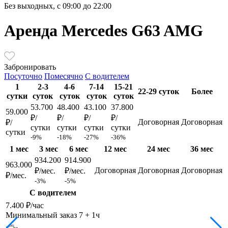
Без выходных, с 09:00 до 22:00
Аренда Mercedes G63 AMG
Забронировать
Посуточно
Помесячно
С водителем
1
2-3
4-6
7-14
15-21
22-29 суток
Более
сутки
суток
суток
суток
суток
53.700
48.400
43.100
37.800
59.000
₽/
₽/
₽/
₽/
Договорная
Договорная
₽/
сутки
сутки
сутки
сутки
сутки
-9%
-18%
-27%
-36%
1 мес
3 мес
6 мес
12 мес
24 мес
36 мес
934.200
914.900
963.000
Договорная
Договорная
Договорная
₽/мес.
₽/мес.
₽/мес.
-3%
-5%
С водителем
7.400 ₽/час
Минимальный заказ 7 + 1ч