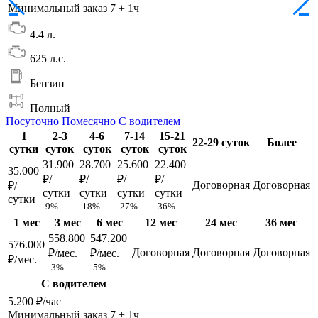
Минимальный заказ 7 + 1ч
4.4 л.
625 л.с.
Бензин
Полный
Посуточно
Помесячно
С водителем
1
2-3
4-6
7-14
15-21
22-29 суток
Более
сутки
суток
суток
суток
суток
31.900
28.700
25.600
22.400
35.000
₽/
₽/
₽/
₽/
Договорная
Договорная
₽/
сутки
сутки
сутки
сутки
сутки
-9%
-18%
-27%
-36%
1 мес
3 мес
6 мес
12 мес
24 мес
36 мес
558.800
547.200
576.000
Договорная
Договорная
Договорная
₽/мес.
₽/мес.
₽/мес.
-3%
-5%
С водителем
5.200 ₽/час
Минимальный заказ 7 + 1ч