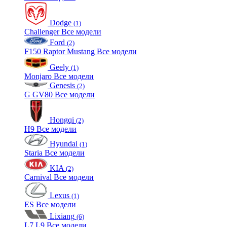
Dodge
(1)
Challenger
Все модели
Ford
(2)
F150 Raptor
Mustang
Все модели
Geely
(1)
Monjaro
Все модели
Genesis
(2)
G
GV80
Все модели
Hongqi
(2)
H9
Все модели
Hyundai
(1)
Staria
Все модели
KIA
(2)
Carnival
Все модели
Lexus
(1)
ES
Все модели
Lixiang
(6)
L7
L9
Все модели