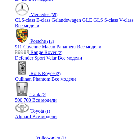
Mercedes
(35)
CLS-class
E-class
Gelandewagen
GLE
GLS
S-class
V-class
Все модели
Porsche
(12)
911
Cayenne
Macan
Panamera
Все модели
Range Rover
(2)
Defender
Sport
Velar
Все модели
Rolls Royce
(2)
Cullinan
Phantom
Все модели
Tank
(2)
500
700
Все модели
Toyota
(1)
Alphard
Все модели
Volkswagen
(1)