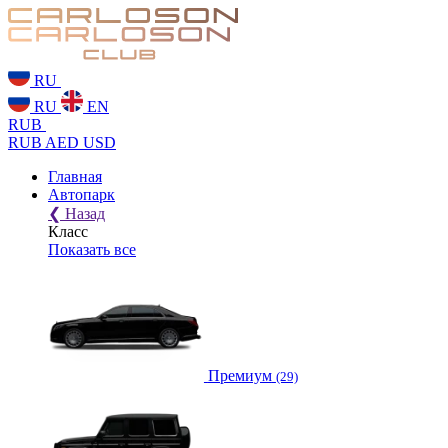
RU
RU
EN
RUB
RUB
AED
USD
Главная
Автопарк
❮
Назад
Класс
Показать все
Премиум
(29)