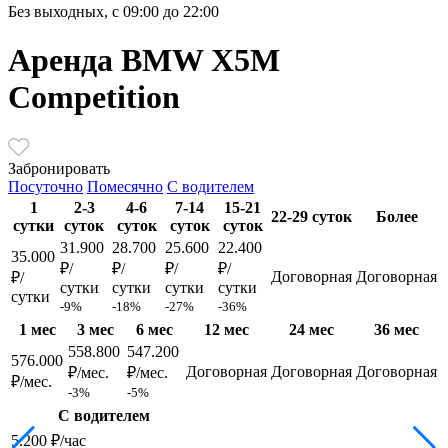
Без выходных, с 09:00 до 22:00
Аренда BMW X5M
Competition
Забронировать
Посуточно
Помесячно
С водителем
1
2-3
4-6
7-14
15-21
22-29 суток
Более
сутки
суток
суток
суток
суток
31.900
28.700
25.600
22.400
35.000
₽/
₽/
₽/
₽/
Договорная
Договорная
₽/
сутки
сутки
сутки
сутки
сутки
-9%
-18%
-27%
-36%
1 мес
3 мес
6 мес
12 мес
24 мес
36 мес
558.800
547.200
576.000
Договорная
Договорная
Договорная
₽/мес.
₽/мес.
₽/мес.
-3%
-5%
С водителем
5.200 ₽/час