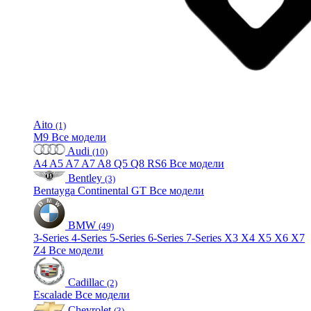
Aito
(1)
M9
Все модели
Audi
(10)
A4
A5
A7
A7
A8
Q5
Q8
RS6
Все модели
Bentley
(3)
Bentayga
Continental GT
Все модели
BMW
(49)
3-Series
4-Series
5-Series
6-Series
7-Series
X3
X4
X5
X6
X7
Z4
Все модели
Cadillac
(2)
Escalade
Все модели
Chevrolet
(3)