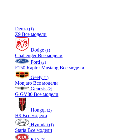
Denza
(1)
Z9
Все модели
Dodge
(1)
Challenger
Все модели
Ford
(2)
F150 Raptor
Mustang
Все модели
Geely
(1)
Monjaro
Все модели
Genesis
(2)
G
GV80
Все модели
Hongqi
(2)
H9
Все модели
Hyundai
(1)
Staria
Все модели
KIA
(2)