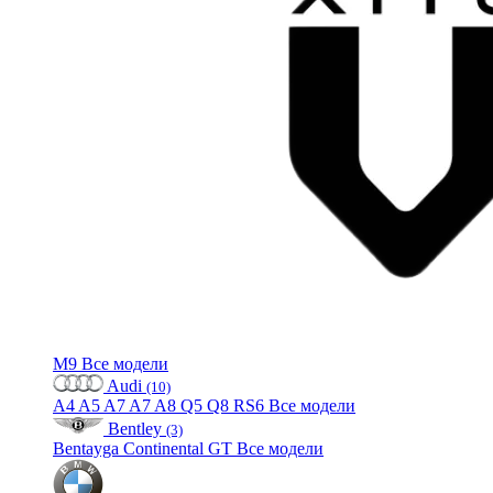
M9
Все модели
Audi
(10)
A4
A5
A7
A7
A8
Q5
Q8
RS6
Все модели
Bentley
(3)
Bentayga
Continental GT
Все модели