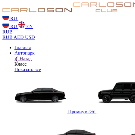
RU
RU
EN
RUB
RUB
AED
USD
Главная
Автопарк
❮
Назад
Класс
Показать все
Премиум
(29)