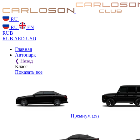
RU
RU
EN
RUB
RUB
AED
USD
Главная
Автопарк
❮
Назад
Класс
Показать все
Премиум
(29)