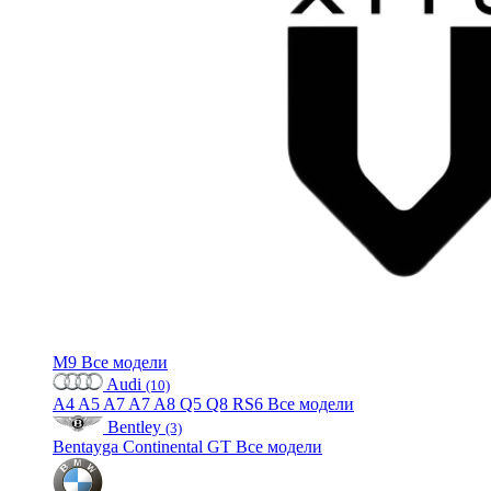
M9
Все модели
Audi
(10)
A4
A5
A7
A7
A8
Q5
Q8
RS6
Все модели
Bentley
(3)
Bentayga
Continental GT
Все модели