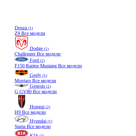
Denza
(1)
Z9
Все модели
Dodge
(1)
Challenger
Все модели
Ford
(2)
F150 Raptor
Mustang
Все модели
Geely
(1)
Monjaro
Все модели
Genesis
(2)
G
GV80
Все модели
Hongqi
(2)
H9
Все модели
Hyundai
(1)
Staria
Все модели
KIA
(2)